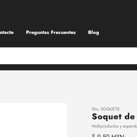
ntacto
Preguntas Frecuentes
Blog
Sku:
SOQUETB
Soquet de
Vendedora
Multiproductos y expen
Precio
$ 9.50 MXN