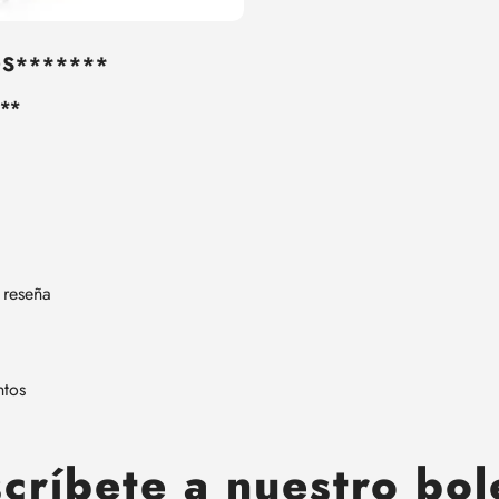
OS*******
**
 reseña
ntos
críbete a nuestro bol