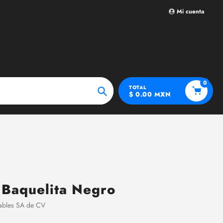
Mi cuenta
0
TOTAL
$ 0.00 MXN
Búsqueda
 Baquelita Negro
dables SA de CV